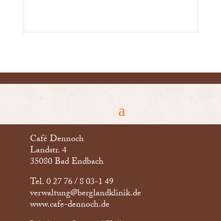
Café Dennoch
Landstr. 4
35080 Bad Endbach
Tel. 0 27 76 / 8 03-1 49
verwaltung@berglandklinik.de
www.cafe-dennoch.de